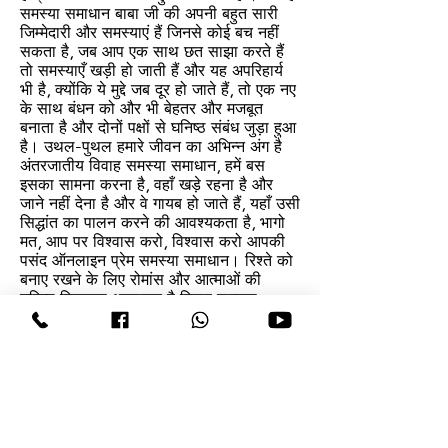
समस्या समाधान बाबा जी की अपनी बहुत सारी
जिम्मेदारी और समस्याएं हैं जिनसे कोई बच नहीं
सकता है, जब आप एक साथ छत साझा करते हैं
तो समस्याएँ खड़ी हो जाती हैं और यह अपरिहार्य
भी है, क्योंकि ये मुद्दे जब दूर हो जाते हैं, तो एक नए
के साथ बंधन को और भी बेहतर और मजबूत
बनाता है और दोनों पक्षों से घनिष्ठ संबंध जुड़ा हुआ
है। उथल-पुथल हमारे जीवन का अभिन्न अंग है
अंतरजातीय विवाह समस्या समाधान, हमें बस
इसका सामना करना है, वहाँ खड़े रहना है और
जाने नहीं देना है और वे गायब हो जाते हैं, यहाँ उसी
सिद्धांत का पालन करने की आवश्यकता है, भागो
मत, आप पर विश्वास करो, विश्वास करो आपकी
पसंद ऑनलाइन प्रेम समस्या समाधान। रिश्ते को
बनाए रखने के लिए रोमांस और आत्माओं की
घनिष्ठ निकटता आवश्यक है विवाह समस्या
समाधान विशेषज्ञ मोलवी जी छोटी प्रेम समस्याओं
पर काम करना आप दोनों को साझा करने वाले को
मीठा कर सकता है क्योंकि छोटी चीजें आपदाएं पैदा
करती हैं और यदि टाला जाता है, तो परिणाम
विपरीत होते हैं अपने और अपने साथी के लिए जो
कुछ बनाया है उसे पलक झपकते ही नष्ट कर दें।
यूके में प्रेम विवाह समस्या